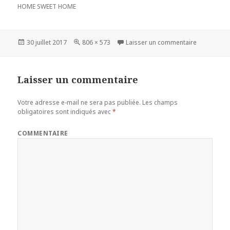
HOME SWEET HOME
Publié
30 juillet 2017
Taille
806 × 573
Laisser un commentaire
sur
le
réelle
Laisser un commentaire
Votre adresse e-mail ne sera pas publiée.
Les champs
obligatoires sont indiqués avec
*
COMMENTAIRE