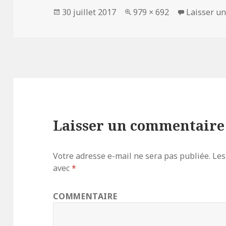
Publié
30 juillet 2017
Taille
979 × 692
Laisser u
le
réelle
Laisser un commentaire
Votre adresse e-mail ne sera pas publiée.
Les
avec
*
COMMENTAIRE