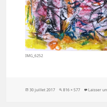
IMG_6252
Publié
30 juillet 2017
Taille
816 × 577
Laisser u
le
réelle