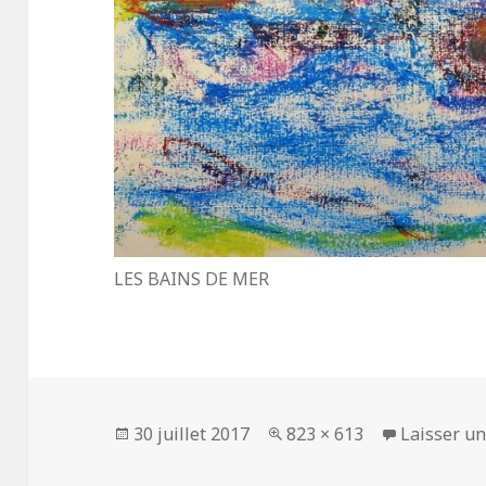
LES BAINS DE MER
Publié
30 juillet 2017
Taille
823 × 613
Laisser u
le
réelle