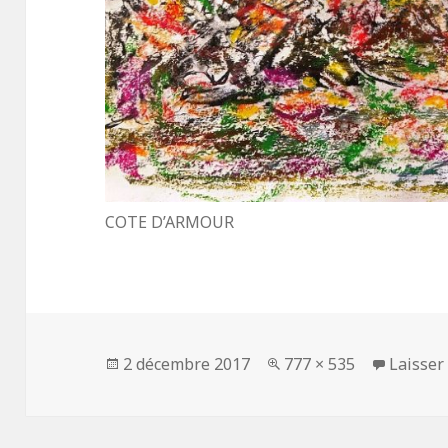
COTE D’ARMOUR
Publié
2 décembre 2017
Taille
777 × 535
Laisser
le
réelle