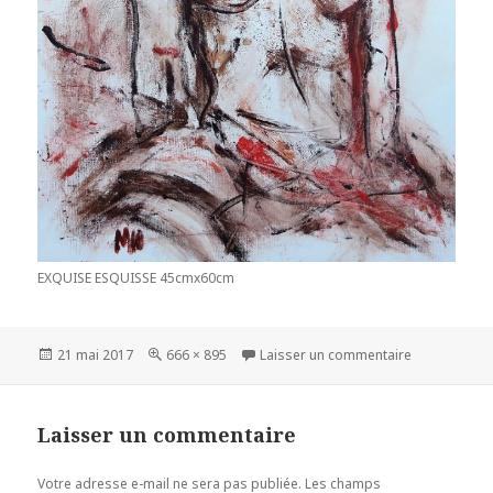
EXQUISE ESQUISSE 45cmx60cm
Publié
21 mai 2017
Taille
666 × 895
Laisser un commentaire
sur
le
réelle
Laisser un commentaire
Votre adresse e-mail ne sera pas publiée.
Les champs