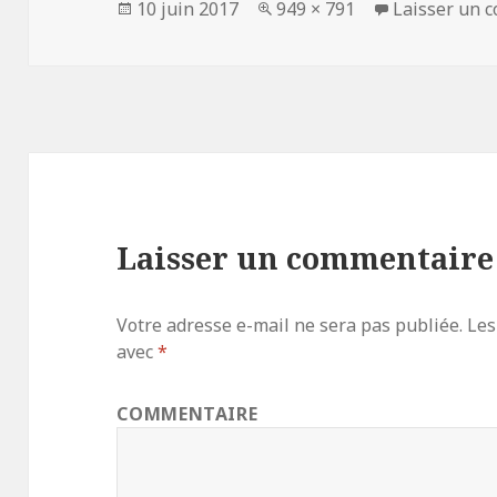
Publié
10 juin 2017
Taille
949 × 791
Laisser un 
le
réelle
Laisser un commentaire
Votre adresse e-mail ne sera pas publiée.
Les
avec
*
COMMENTAIRE