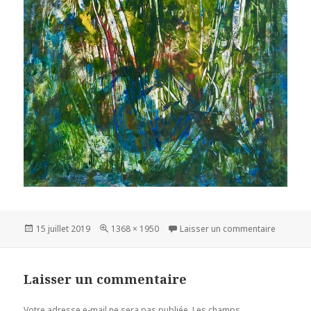
Publié
15 juillet 2019
Taille
1368 × 1950
Laisser un commentaire
sur
le
réelle
Laisser un commentaire
Votre adresse e-mail ne sera pas publiée.
Les champs