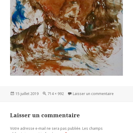
Publié
15 juillet 2019
Taille
714 × 992
Laisser un commentaire
sur
le
réelle
Laisser un commentaire
Votre adresse e-mail ne sera pas publiée.
Les champs