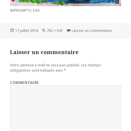
IMPROMPTU 4.84
Publié
17 juillet 2016
Taille
702 × 541
Laisser un commentaire
sur
le
réelle
Laisser un commentaire
Votre adresse e-mail ne sera pas publiée.
Les champs
obligatoires sont indiqués avec
*
COMMENTAIRE