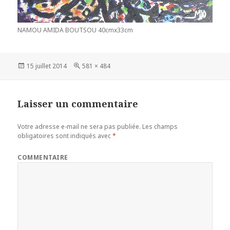
NAMOU AMIDA BOUTSOU 40cmx33cm
Publié
15 juillet 2014
Taille
581 × 484
le
réelle
Laisser un commentaire
Votre adresse e-mail ne sera pas publiée.
Les champs
obligatoires sont indiqués avec
*
COMMENTAIRE