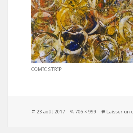
COMIC STRIP
Publié
23 août 2017
Taille
706 × 999
Laisser un
le
réelle