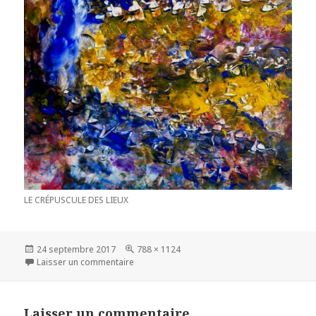
LE CRÉPUSCULE DES LIEUX
Publié
24 septembre 2017
Taille
788 × 1124
le
Laisser un commentaire
sur
réelle
Laisser un commentaire