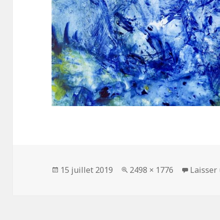
Publié
15 juillet 2019
Taille
2498 × 1776
Laisser
le
réelle