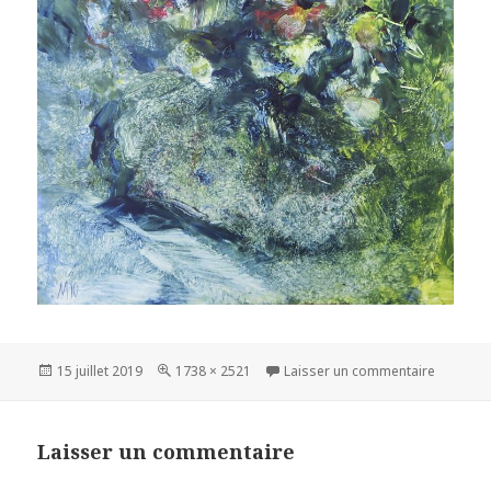
Publié
15 juillet 2019
Taille
1738 × 2521
Laisser un commentaire
sur
le
réelle
Laisser un commentaire